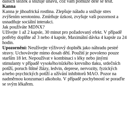
dalších složek a snižuje únavu, což vám pomůže déle se těšit.
Kanna
Kanna je jihoafrická rostlina. Zlepšuje náladu a snižuje stres
zvýšením serotoninu. Zmírňuje úzkost, zvyšuje vaši pozornost a
usnadňuje sociální interakci.
Jak používáte MDNX?
Užívejte 1 až 2 kapsle, 30 minut pro požadovaný efekt. V případě
potřeby doplňte až 3 nebo 4 kapsle, Maximální dávka 4 kapsle za 24
hodin.
Upozornění:
Neužívejte výživový doplněk jako náhradu pestré
stravy. Uchovávejte mimo dosah dětí. Použití je povoleno pouze
starším 18 let. Nepoužívat v kombinaci s léky nebo jinými
stimulanty v případě vysokého/nízkého krevního tlaku, srdečních
potíží, poruch štítné žlázy, ledvin, deprese, nervozity, fyzických
a/nebo psychických potíží a užívání inhibitorů MAO. Pozor na
nadměrnou konzumaci alkoholu. V případě pochybností se poraďte
se svým lékařem.