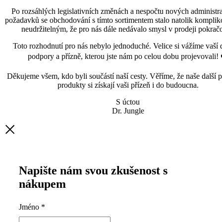
Po rozsáhlých legislativních změnách a nespočtu nových administra
požadavků se obchodování s tímto sortimentem stalo natolik kompli
neudržitelným, že pro nás dále nedávalo smysl v prodeji pokračo
Toto rozhodnutí pro nás nebylo jednoduché. Velice si vážíme vaší 
podpory a přízně, kterou jste nám po celou dobu projevovali! 
Děkujeme všem, kdo byli součástí naší cesty. Věříme, že naše další p
produkty si získají vaši přízeň i do budoucna.
S úctou
Dr. Jungle
Napište nám svou zkušenost s
nákupem
Jméno
*