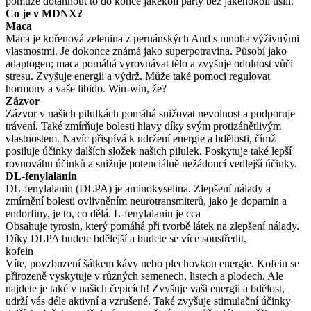
pomůže dotáhnout to do konce jakékoli párty bez jakéhokoli úsilí.
Co je v MDNX?
Maca
Maca je kořenová zelenina z peruánských And s mnoha výživnými
vlastnostmi. Je dokonce známá jako superpotravina. Působí jako
adaptogen; maca pomáhá vyrovnávat tělo a zvyšuje odolnost vůči
stresu. Zvyšuje energii a výdrž. Může také pomoci regulovat
hormony a vaše libido. Win-win, že?
Zázvor
Zázvor v našich pilulkách pomáhá snižovat nevolnost a podporuje
trávení. Také zmírňuje bolesti hlavy díky svým protizánětlivým
vlastnostem. Navíc přispívá k udržení energie a bdělosti, čímž
posiluje účinky dalších složek našich pilulek. Poskytuje také lepší
rovnováhu účinků a snižuje potenciálně nežádoucí vedlejší účinky.
DL-fenylalanin
DL-fenylalanin (DLPA) je aminokyselina. Zlepšení nálady a
zmírnění bolesti ovlivněním neurotransmiterů, jako je dopamin a
endorfiny, je to, co dělá. L-fenylalanin je cca
Obsahuje tyrosin, který pomáhá při tvorbě látek na zlepšení nálady.
Díky DLPA budete bdělejší a budete se více soustředit.
kofein
Víte, povzbuzení šálkem kávy nebo plechovkou energie. Kofein se
přirozeně vyskytuje v různých semenech, listech a plodech. Ale
najdete je také v našich čepicích! Zvyšuje vaši energii a bdělost,
udrží vás déle aktivní a vzrušené. Také zvyšuje stimulační účinky