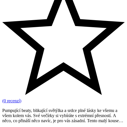
(0 recenzí)
Pumpující beaty, blikající světýlka a srdce plné lásky ke všemu a
všem kolem vás. Své večírky si vybíráte s extrémní přesností. A
něco, co přináší něco navíc, je pro vás zásadní. Tento malý kousek
navíc můžete přidat s MDNX, přírodní pilulkou na párty, která vás