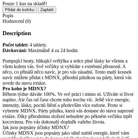
Pouze
1
kus na skladě!
uvede do stavu extáze.
Množství
Přidat do košíku
Zaplatit
Popis
Hodnocení (0)
Description
Počet tablet:
4 tablety.
Dávkování:
Maximálně 4 za 24 hodin
Pumpující beaty, blikající světýlka a srdce plné lásky ke všemu a
všem kolem vás. Své večírky si vybíráte s extrémní přesností. A
něco, co přináší něco navíc, je pro vás zásadní. Tento malý kousek
navíc můžete přidat s MDNX, přírodní pilulkou na párty, která vás
uvede do stavu extáze.
Pro koho je MDNX?
Během týdne dáváte 100%. Ve své práci i mimo ni. Užíváte si život
naplno. Ale čas od času chcete toho trochu víc. Ještě více energie,
intenzity, lásky, pocitů štěstí a především více euforie. Proto si
vyberete MDNX. Párty pilulka, která vás dostane do stavu naprosté
extáze. Díky přírodnímu složení nebudete po pěkném večírku trpět
kocovinou. Pro vás dokonalý doplněk vašeho života.
Jak jsou popsány účinky MDNX?
Účinky MDNX jsou popsány jako silné nabití energie, které vám