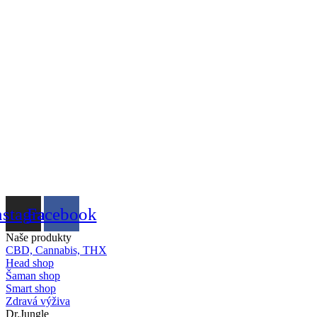
nstagram
Facebook
Naše produkty
CBD, Cannabis, THX
Head shop
Šaman shop
Smart shop
Zdravá výživa
Dr.Jungle