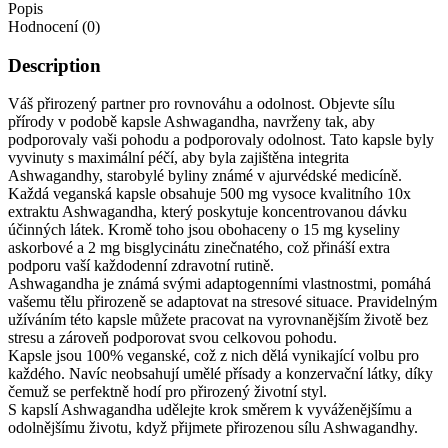
Popis
Hodnocení (0)
Description
Váš přirozený partner pro rovnováhu a odolnost. Objevte sílu
přírody v podobě kapsle Ashwagandha, navrženy tak, aby
podporovaly vaši pohodu a podporovaly odolnost. Tato kapsle byly
vyvinuty s maximální péčí, aby byla zajištěna integrita
Ashwagandhy, starobylé byliny známé v ajurvédské medicíně.
Každá veganská kapsle obsahuje 500 mg vysoce kvalitního 10x
extraktu Ashwagandha, který poskytuje koncentrovanou dávku
účinných látek. Kromě toho jsou obohaceny o 15 mg kyseliny
askorbové a 2 mg bisglycinátu zinečnatého, což přináší extra
podporu vaší každodenní zdravotní rutině.
Ashwagandha je známá svými adaptogenními vlastnostmi, pomáhá
vašemu tělu přirozeně se adaptovat na stresové situace. Pravidelným
užíváním této kapsle můžete pracovat na vyrovnanějším životě bez
stresu a zároveň podporovat svou celkovou pohodu.
Kapsle jsou 100% veganské, což z nich dělá vynikající volbu pro
každého. Navíc neobsahují umělé přísady a konzervační látky, díky
čemuž se perfektně hodí pro přirozený životní styl.
S kapslí Ashwagandha udělejte krok směrem k vyváženějšímu a
odolnějšímu životu, když přijmete přirozenou sílu Ashwagandhy.