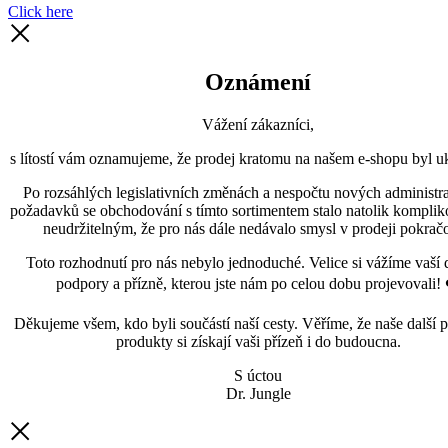
Click here
Oznámení
Vážení zákazníci,
s lítostí vám oznamujeme, že prodej kratomu na našem e-shopu byl uk
Po rozsáhlých legislativních změnách a nespočtu nových administra
požadavků se obchodování s tímto sortimentem stalo natolik kompli
neudržitelným, že pro nás dále nedávalo smysl v prodeji pokračo
Toto rozhodnutí pro nás nebylo jednoduché. Velice si vážíme vaší 
podpory a přízně, kterou jste nám po celou dobu projevovali! 
Děkujeme všem, kdo byli součástí naší cesty. Věříme, že naše další p
produkty si získají vaši přízeň i do budoucna.
S úctou
Dr. Jungle