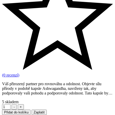
(0 recenzí)
Váš přirozený partner pro rovnováhu a odolnost. Objevte sílu
přírody v podobě kapsle Ashwagandha, navrženy tak, aby
podporovaly vaši pohodu a podporovaly odolnost. Tato kapsle byly
vyvinuty s maximální péčí, aby byla zajištěna integrita
5
skladem
Ashwagandhy
Množství
-
+
Přidat do košíku
Zaplatit