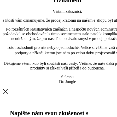
Oznámení
Vážení zákazníci,
s lítostí vám oznamujeme, že prodej kratomu na našem e-shopu byl uk
Po rozsáhlých legislativních změnách a nespočtu nových administra
požadavků se obchodování s tímto sortimentem stalo natolik kompli
neudržitelným, že pro nás dále nedávalo smysl v prodeji pokračo
Toto rozhodnutí pro nás nebylo jednoduché. Velice si vážíme vaší 
podpory a přízně, kterou jste nám po celou dobu projevovali! 
Děkujeme všem, kdo byli součástí naší cesty. Věříme, že naše další p
produkty si získají vaši přízeň i do budoucna.
S úctou
Dr. Jungle
Napište nám svou zkušenost s