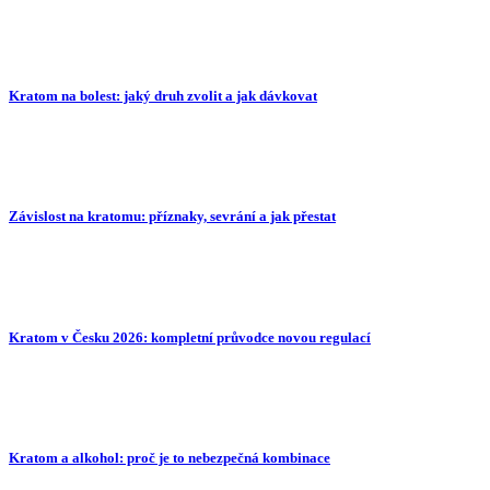
Kratom na bolest: jaký druh zvolit a jak dávkovat
Závislost na kratomu: příznaky, sevrání a jak přestat
Kratom v Česku 2026: kompletní průvodce novou regulací
Kratom a alkohol: proč je to nebezpečná kombinace