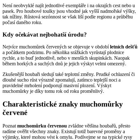
Není neobvyklé najít jednotlivé exempláře i na okrajích cest nebo u
pasek. Pro houbové toulky jsou vhodné jak vyšší nadmořské výšky,
tak nížiny. Růstová sezónnost se však liší podle regionu a průběhu
počasí daného roku.
Kdy očekávat nejbohatší úrodu?
Nejvíce muchomůrek červených se objevuje v období
letních dešťů
a počátkem podzimu. Po několika srážkách vyrůstají plodnice
rychle, a to buď jednotlivě, nebo v menších skupinkách. Naopak
během horkých a suchých dnů je jejich výskyt velmi omezený.
Zkušenější houbaři sledují také teplotní změny. Prudké ochlazení či
dlouhé sucho růst výrazně zpomalují, zatímco teplejší noci a
pravidelné mrholení podporují masivní plození. Výskyt
muchomůrky je díky tomu rok od roku proměnlivý.
Charakteristické znaky muchomůrky
červené
Poznat
muchomůrku červenou
zvládne většina houbařů, přesto
radíme ověřit všechny znaky. Existují totiž barevné proměny a
výjimky, které mohou vést k omylu. Podívejme se na typické rysy