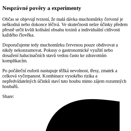
Nesprávné pověry a experimenty
Občas se objevují tvrzení, že malá dávka muchomůrky červené je
neškodná nebo dokonce léčivá. Ve skutečnosti nelze účinky předem
přesně určit kvůli kolísání obsahu toxinů a individuální citlivosti
každého člověka.
Doporučujeme tedy muchomůrku červenou pouze obdivovat a
nikdy nekonzumovat. Pokusy o gastronomické využití nebo
dosažení halucinačních stavů vedou často ke zdravotním
komplikacím.
Po počáteční euforii nastupuje těžká nevolnost, třesy, zmatek a
celková vyčerpanost. Kombinace vysokého rizika a
nepředvídatelných účinků staví tuto houbu mimo zájem rozumných
houbařů.
Share: