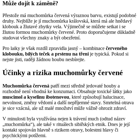
Může dojít k záměně?
Přestože má muchomůrka červená výraznou barvu, existují podobné
druhy. Nejblíže je jí muchomůrka královská, která má ale hnědavý
klobouk a žlutavé zbytky vela. Výjimečně se můžete setkat i se
žlutou formou muchomůrky červené. Proto doporučujeme důkladně
studovat všechny znaky a být obezřetní.
Pro laiky je však rozdíl zpravidla jasný – kombinace
červeného
klobouku, bílých teček a prstenu na třeni
je typická. Pokud si
nejste jisti, raději žádnou houbu nesbírejte.
Účinky a rizika muchomůrky červené
Muchomůrka červená
patří mezi středně jedovaté houby a
rozhodně není vhodná ke konzumaci. Obsahuje toxické látky jako
muscimol a kyselinu ibotenovou
, které způsobují halucinace,
nevolnost, změny vědomí a další nepříjemné stavy. Smrtelná otrava
je sice vzácná, ale už malé množství může vážně ohrozit zdraví.
V minulosti byla využívána nejen k trávení much (odtud název
„muchomůrka“), ale také v rituálech sibiřských etnik. Dnes je její
kontakt spojován hlavně s rizikem otravy, bolestmi hlavy či
psychickými potížemi.