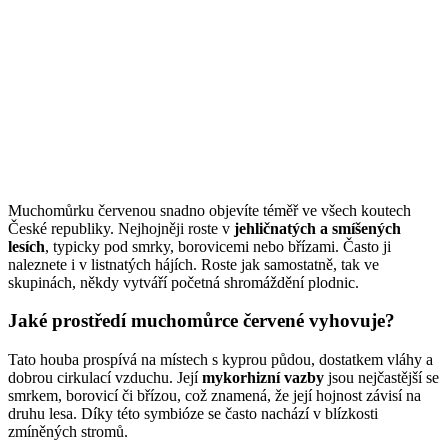
Muchomůrku červenou snadno objevíte téměř ve všech koutech
České republiky. Nejhojněji roste v
jehličnatých a smíšených
lesích
, typicky pod smrky, borovicemi nebo břízami. Často ji
naleznete i v listnatých hájích. Roste jak samostatně, tak ve
skupinách, někdy vytváří početná shromáždění plodnic.
Jaké prostředí muchomůrce červené vyhovuje?
Tato houba prospívá na místech s kyprou půdou, dostatkem vláhy a
dobrou cirkulací vzduchu. Její
mykorhizní vazby
jsou nejčastější se
smrkem, borovicí či břízou, což znamená, že její hojnost závisí na
druhu lesa. Díky této symbióze se často nachází v blízkosti
zmíněných stromů.