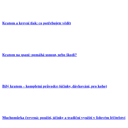
Kratom a krevní tlak: co potřebujete vědět
Kratom na spaní: pomáhá usnout, nebo škodí?
Bílý kratom – kompletní průvodce (účinky, dávkování, pro koho)
Muchomůrka červená: použití, účinky a tradiční využití v lidovém léčitelství