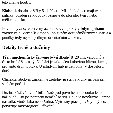
této známé houby.
Klobouk
dosahuje šířky 5 až 20 cm. Mladé plodnice mají tvar
paličky, později se klobouk rozšiřuje do ploššího tvaru nebo
mělkého disku.
Povrch bývá sytě červený až oranžový a pokrytý
bílými pihami
–
zbytky vela, které však mohou po silném dešti téměř zmizet. Barva a
puntíky tedy nejsou jediným orientačním znakem.
Detaily třeně a dužniny
Třeň muchomůrky červené
bývá dlouhý 8–20 cm, válcovitý a
často hrubě šupinatý. Na bázi je zakončen kulovitou hlízou, která je
pro tento druh typická. U mladých hub je třeň plný, v dospělosti
dutý.
Charakteristickým znakem je zřetelný
prsten
a kruhy na bázi při
suchém počasí.
Dužina zůstává uvnitř bílá, těsně pod povrchem klobouku lehce
nažloutlá. Ani po poranění nemění barvu. Chuť je nevýrazná, jemně
nasládlá, vůně slabá nebo žádná. Výtrusný prach je vždy bílý, což
potvrzuje mykologické určování.