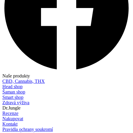
Naše produkty
CBD, Cannabis, THX
Head shop
Šaman shop
Smart shop
Zdravá výživa
Dr.Jungle
Recenze
Nakupovat
Kontakt
Pravidla ochrany soukromí