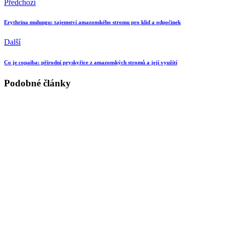
Předchozí
Erythrina mulungu: tajemství amazonského stromu pro klid a odpočinek
Další
Co je copaiba: přírodní pryskyřice z amazonských stromů a její využití
Podobné články