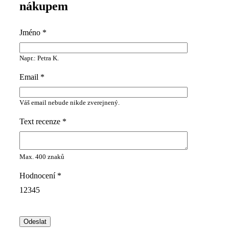
nákupem
Jméno
*
Napr.: Petra K.
Email
*
Váš email nebude nikde zverejnený.
Text recenze
*
Max. 400 znaků
Hodnocení
*
1
2
3
4
5
Odeslat