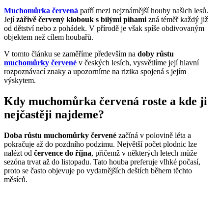
Muchomůrka červená
patří mezi nejznámější houby našich lesů.
Její
zářivě červený klobouk s bílými pihami
zná téměř každý již
od dětství nebo z pohádek. V přírodě je však spíše obdivovaným
objektem než cílem houbařů.
V tomto článku se zaměříme především na
doby růstu
muchomůrky červené
v českých lesích, vysvětlíme její hlavní
rozpoznávací znaky a upozorníme na rizika spojená s jejím
výskytem.
Kdy muchomůrka červená roste a kde ji
nejčastěji najdeme?
Doba růstu muchomůrky červené
začíná v polovině léta a
pokračuje až do pozdního podzimu. Největší počet plodnic lze
nalézt od
července do října
, přičemž v některých letech může
sezóna trvat až do listopadu. Tato houba preferuje vlhké počasí,
proto se často objevuje po vydatnějších deštích během těchto
měsíců.