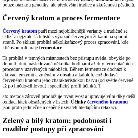
pouze otázkou genetiky, ale především tradice a zkušeností pěstitelů.
Červený kratom a proces fermentace
Červený kratom
patří mezi nejoblíbenější varianty a tradičně se
sklízí z nejzralejších listů s výrazně červenými žilkami na spodní
straně. Po sklizni probíhá několikafázový proces zpracování, kde
klíčovou roli hraje
fermentace
.
Ta probíhá v temných místnostech bez přístupu světla, obvykle po
dobu tří dnů, následovaná několika hodinami až dny fermentačních
procedur v uzavřených nádobách. Během fermentace dochází k
aktivaci enzymů a změnám v obsahu alkaloidů, což dodává
červenému kratomu jeho charakteristickou barvu (od světle červené
až po hnědo-cihlovou) i specifický profil účinků. T
ato metoda zároveň prodlužuje trvanlivost a upravuje vůni díky delší
oxidaci látek obsažených v listech.
Účinky
červeného kratomu
jsou proto jedinečné a ceněné uživateli hledajícími relaxaci.
Zelený a bílý kratom: podobnosti i
rozdílné postupy při zpracování