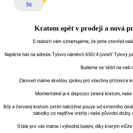
Ne
Kratom opět v prodeji a nová p
S radostí vám oznamujeme, že jsme otevřeli naši
Najdete nás na adrese Tylovo náměstí 650/4 (uvnitř Tylovy pasá
Budeme se těšit na vaši
Zároveň máme skvělou zprávu pro všechny příznivce kra
Momentálně je k dispozici zelený kratom, naš
Bílý a červený kratom zatím nabízíme pouze od externího doda
nabídky co nejdříve vrátily i naše původní druhy, n
Stále pro vás máme i výhodná balení, díky kterým může