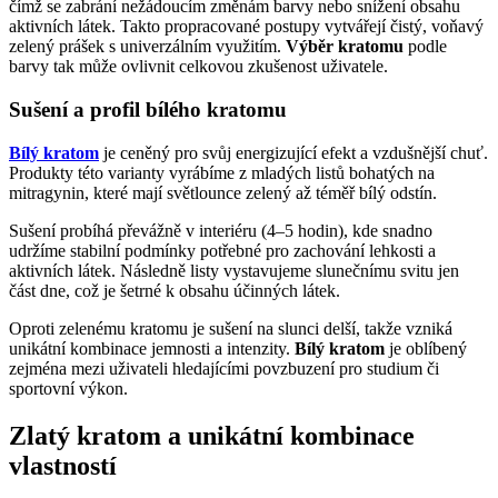
čímž se zabrání nežádoucím změnám barvy nebo snížení obsahu
aktivních látek. Takto propracované postupy vytvářejí čistý, voňavý
zelený prášek s univerzálním využitím.
Výběr kratomu
podle
barvy tak může ovlivnit celkovou zkušenost uživatele.
Sušení a profil bílého kratomu
Bílý kratom
je ceněný pro svůj energizující efekt a vzdušnější chuť.
Produkty této varianty vyrábíme z mladých listů bohatých na
mitragynin, které mají světlounce zelený až téměř bílý odstín.
Sušení probíhá převážně v interiéru (4–5 hodin), kde snadno
udržíme stabilní podmínky potřebné pro zachování lehkosti a
aktivních látek. Následně listy vystavujeme slunečnímu svitu jen
část dne, což je šetrné k obsahu účinných látek.
Oproti zelenému kratomu je sušení na slunci delší, takže vzniká
unikátní kombinace jemnosti a intenzity.
Bílý kratom
je oblíbený
zejména mezi uživateli hledajícími povzbuzení pro studium či
sportovní výkon.
Zlatý kratom a unikátní kombinace
vlastností