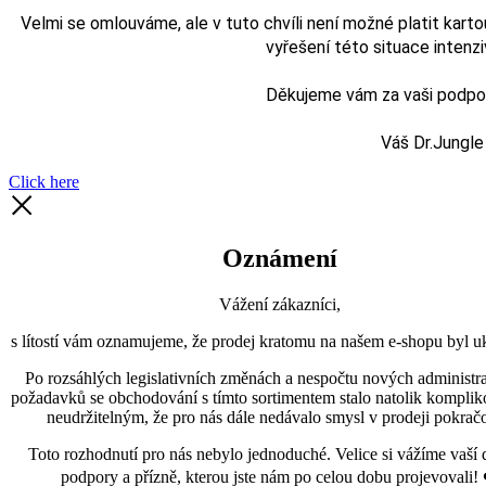
Velmi se omlouváme, ale v tuto chvíli není možné platit karto
vyřešení této situace intenz
Děkujeme vám za vaši podporu
Váš Dr.Jungle
Click here
Oznámení
Vážení zákazníci,
s lítostí vám oznamujeme, že prodej kratomu na našem e-shopu byl uk
Po rozsáhlých legislativních změnách a nespočtu nových administra
požadavků se obchodování s tímto sortimentem stalo natolik kompli
neudržitelným, že pro nás dále nedávalo smysl v prodeji pokračo
Toto rozhodnutí pro nás nebylo jednoduché. Velice si vážíme vaší 
podpory a přízně, kterou jste nám po celou dobu projevovali! 