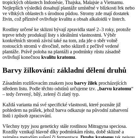
tropických oblastech Indonésie, Thajska, Malajsie a Vietnamu.
Nejlepších výsledků dosahují plantáže umístěné v blízkosti řek nebo
ve vlhkých oblastech s úrodnou půdou. Stromy zde mají dostatek
živin, což příznivě ovlivňuje kvalitu a obsah alkaloidů v listech.
Rostliny určené ke sklizni bývají zpravidla staré 2–3 roky, protože
teprve tehdy produkují listy s ideálními vlastnostmi. Výběr
konkrétních stromů závisí také na tom, zda jde o sběr volně
rostoucích stromů v divočině, nebo sklizeň z pečlivě vedené
plantáže. Právě poloha na plantáži a podmínky růstu zásadně
ovlivňují konečnou
kvalitu kratomu
.
Barvy žilkování: základní dělení druhů
Zásadním rozlišovacím znakem jsou
barvy žilek
procházejících
středem listu. Podle těchto odstínů určujeme tzv. „
barvu kratomu
“
– tedy červený, bílý, zelený či zlatý typ.
Každá varianta má své specifické vlastnosti, které poznáte již
pohledem na prášek, jehož barva odkazuje na původní zabarvení
listů i způsob zpracování.
Všechny typy jsou geneticky stále rostlinou Mitragyna speciosa.
Rozdíly vznikají hlavně díky podmínkám růstu, době sklizně a
zejména metodám sušení či fermentace.
Druhy kratomu
tak nejsou