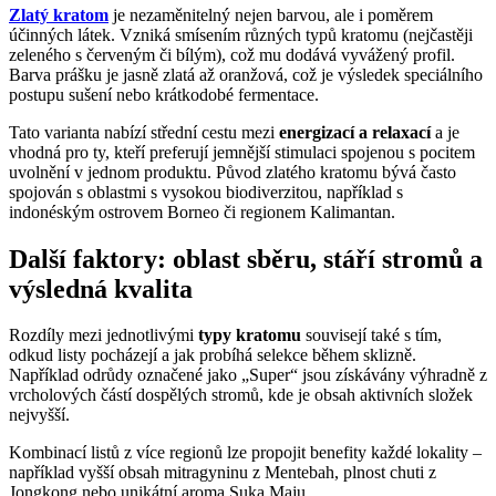
Zlatý kratom
je nezaměnitelný nejen barvou, ale i poměrem
účinných látek. Vzniká smísením různých typů kratomu (nejčastěji
zeleného s červeným či bílým), což mu dodává vyvážený profil.
Barva prášku je jasně zlatá až oranžová, což je výsledek speciálního
postupu sušení nebo krátkodobé fermentace.
Tato varianta nabízí střední cestu mezi
energizací a relaxací
a je
vhodná pro ty, kteří preferují jemnější stimulaci spojenou s pocitem
uvolnění v jednom produktu. Původ zlatého kratomu bývá často
spojován s oblastmi s vysokou biodiverzitou, například s
indonéským ostrovem Borneo či regionem Kalimantan.
Další faktory: oblast sběru, stáří stromů a
výsledná kvalita
Rozdíly mezi jednotlivými
typy kratomu
souvisejí také s tím,
odkud listy pocházejí a jak probíhá selekce během sklizně.
Například odrůdy označené jako „Super“ jsou získávány výhradně z
vrcholových částí dospělých stromů, kde je obsah aktivních složek
nejvyšší.
Kombinací listů z více regionů lze propojit benefity každé lokality –
například vyšší obsah mitragyninu z Mentebah, plnost chuti z
Jongkong nebo unikátní aroma Suka Maju.