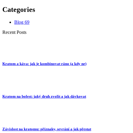
Categories
Blog
69
Recent Posts
Kratom a káva: jak je kombinovat ráno (a kdy ne)
Kratom na bolest: jaký druh zvolit a jak dávkovat
Závislost na kratomu: příznaky, sevrání a jak přestat