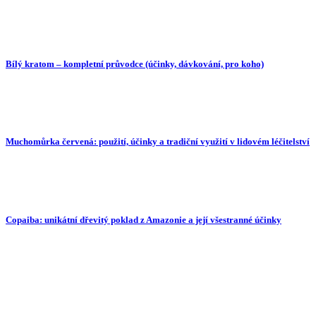
Bílý kratom – kompletní průvodce (účinky, dávkování, pro koho)
Muchomůrka červená: použití, účinky a tradiční využití v lidovém léčitelství
Copaiba: unikátní dřevitý poklad z Amazonie a její všestranné účinky